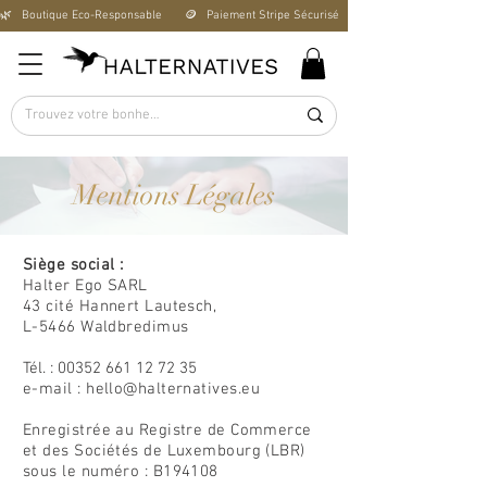
🌿   Boutique Éco-Responsable       🪙   Paiement Stripe Sécurisé        🚚   Livraison Offerte D
Mentions Légales
Siège social :
Halter Ego SARL
43 cité Hannert Lautesch,
L-5466 Waldbredimus
Tél. :
00352 661 12 72 35
e-mail : hello
@halternatives.eu
Enregistrée au Registre de Commerce
et des Sociétés de Luxembourg (LBR)
sous le numéro : B194108