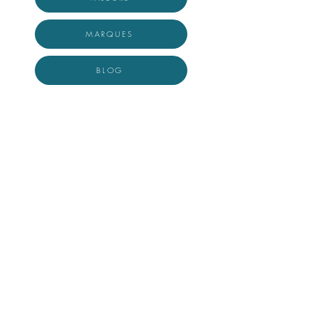
MARQUES
BLOG
EXPLORER
A propos
Valeurs
Marques
Events
Blog
La légende du colibri
Presse
Communiqués de presse
Contact