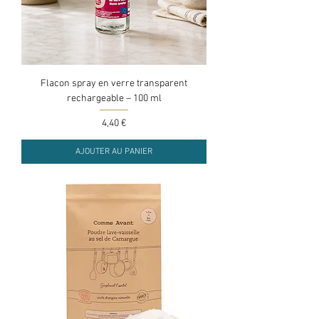
Flacon spray en verre transparent
rechargeable – 100 ml
Prix
4,40 €
AJOUTER AU PANIER