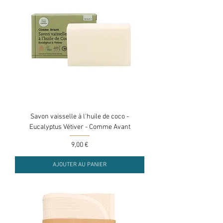
Savon vaisselle à l'huile de coco -
Eucalyptus Vétiver - Comme Avant
Prix
9,00 €
AJOUTER AU PANIER