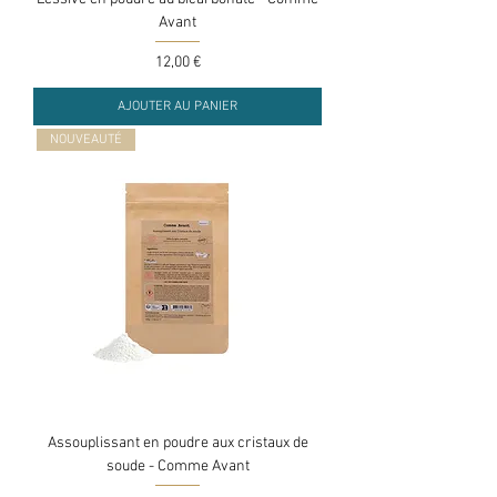
Avant
Prix
12,00 €
AJOUTER AU PANIER
NOUVEAUTÉ
Assouplissant en poudre aux cristaux de
soude - Comme Avant