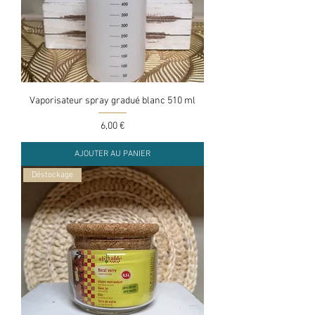
Vaporisateur spray gradué blanc 510 ml
Prix
6,00 €
AJOUTER AU PANIER
Déstockage