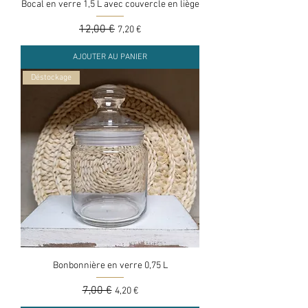
Bocal en verre 1,5 L avec couvercle en liège
Prix original
12,00 €
Prix promotionnel
7,20 €
AJOUTER AU PANIER
Déstockage
Bonbonnière en verre 0,75 L
Prix original
7,00 €
Prix promotionnel
4,20 €