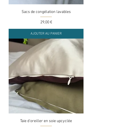
Sacs de congélation lavables
Prix
29,00 €
AJOUTER AU PANIER
Taie d'oreiller en soie upcyclée