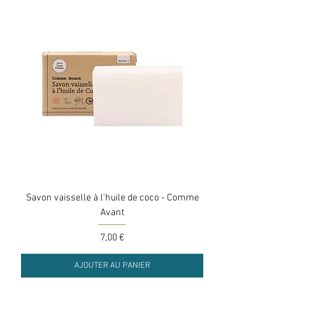
Savon vaisselle à l'huile de coco - Comme
Avant
Prix
7,00 €
AJOUTER AU PANIER