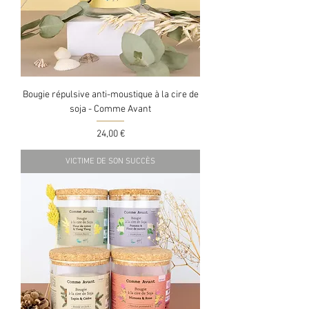
Bougie répulsive anti-moustique à la cire de
soja - Comme Avant
Prix
24,00 €
VICTIME DE SON SUCCÈS