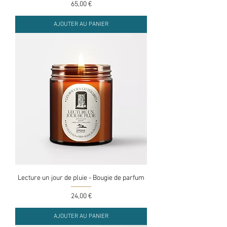
Prix
65,00 €
AJOUTER AU PANIER
Lecture un jour de pluie - Bougie de parfum
Prix
24,00 €
AJOUTER AU PANIER