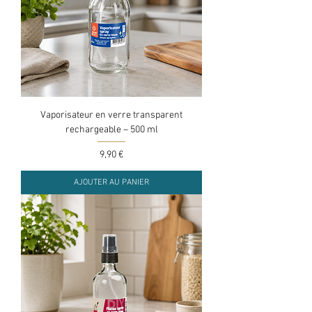
Vaporisateur en verre transparent
rechargeable – 500 ml
Prix
9,90 €
AJOUTER AU PANIER