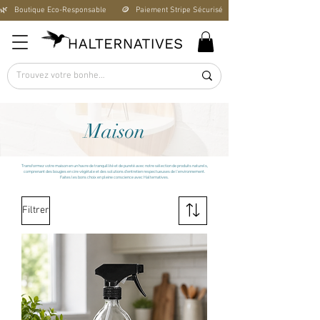
🌿   Boutique Éco-Responsable       🪙   Paiement Stripe Sécurisé        🚚   Livraison Offerte D
Maison
Transformez votre maison en un havre de tranquillité et de pureté avec notre sélection de produits naturels,
comprenant des bougies en cire végétale et des solutions d'entretien respectueuses de l'environnement.
Faites les bons choix en pleine conscience avec Halternatives.
Filtrer