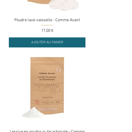
Poudre lave-vaisselle - Comme Avant
Prix
17,00 €
AJOUTER AU PANIER
Lessive en poudre au bicarbonate - Comme