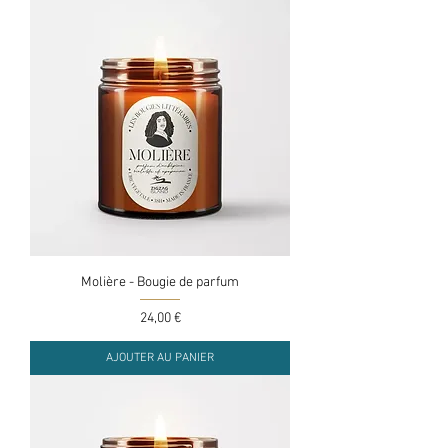
Molière - Bougie de parfum
Prix
24,00 €
AJOUTER AU PANIER