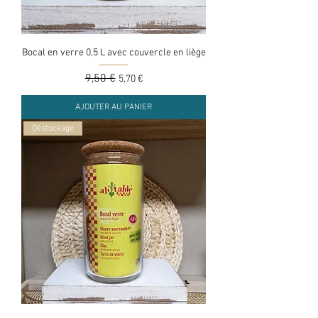
Bocal en verre 0,5 L avec couvercle en liège
Prix original
9,50 €
Prix promotionnel
5,70 €
AJOUTER AU PANIER
Déstockage