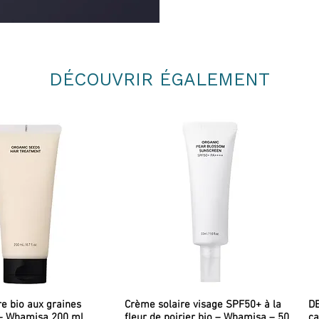
DÉCOUVRIR ÉGALEMENT
re bio aux graines
Crème solaire visage SPF50+ à la
DE
– Whamisa 200 ml
fleur de poirier bio – Whamisa – 50
ca