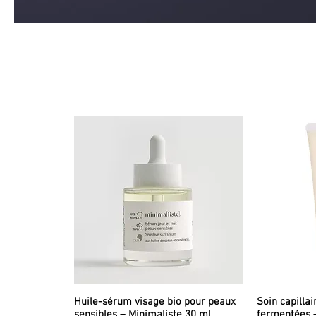
Huile-sérum visage bio pour peaux
Soin capillai
sensibles – Minimaliste 30 ml
fermentées 