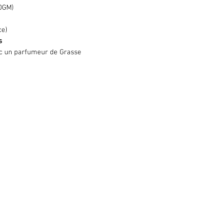
 OGM)
ce)
s
c un parfumeur de Grasse