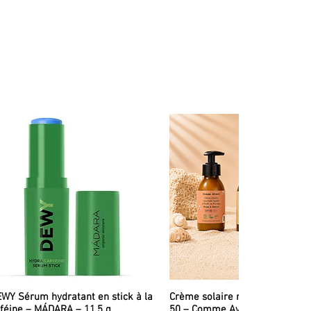
WY Sérum hydratant en stick à la
Crème solaire minérale liquid
féine – MÁDARA – 11,5 g
50 – Comme Avant – 90 ml