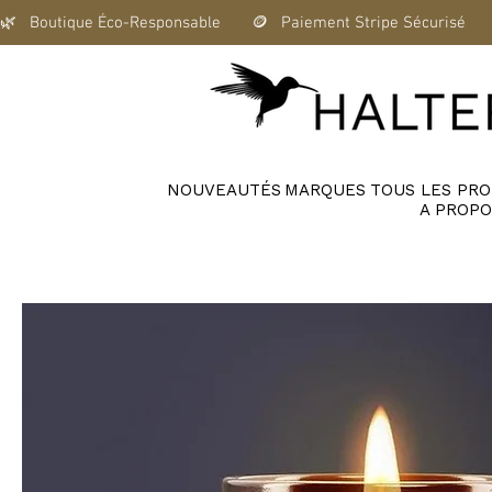
🌿   Boutique Éco-Responsable       🪙   Paiement Stripe Sécurisé      
NOUVEAUTÉS
MARQUES
TOUS LES PRO
A PROPO