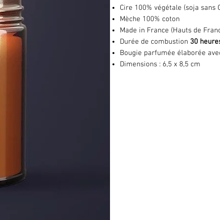
Cire 100% végétale (soja sans
Mèche 100% coton
Made in France (Hauts de Fran
Durée de combustion
30 heure
Bougie parfumée élaborée ave
Dimensions : 6,5 x 8,5 cm