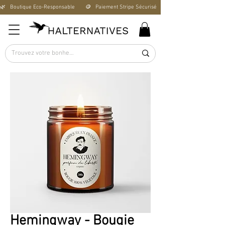
🌿   Boutique Éco-Responsable       🪙   Paiement Stripe Sécurisé        🚚   Livraison Offerte D
Hemingway - Bougie