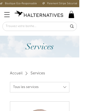
🌿   Boutique Éco-Responsable       🪙   Paiement Stripe Sécurisé        🚚   Livraison Offerte D
Services
Accueil
Services
Tous les services