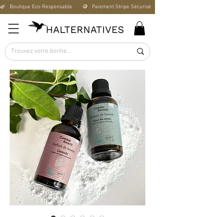
🌿   Boutique Éco-Responsable       🪙   Paiement Stripe Sécurisé        🚚   Livraison Offerte D