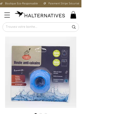
🌿   Boutique Éco-Responsable       🪙   Paiement Stripe Sécurisé        🚚   Livraison Offerte D