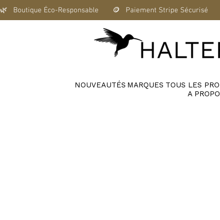
🌿   Boutique Éco-Responsable       🪙   Paiement Stripe Sécurisé      
NOUVEAUTÉS
MARQUES
TOUS LES PRO
A PROPO