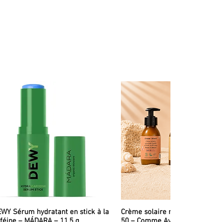
WY Sérum hydratant en stick à la
Crème solaire minérale liquid
féine – MÁDARA – 11,5 g
50 – Comme Avant – 90 ml