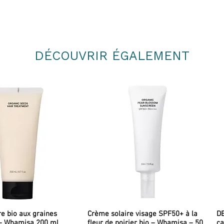
DÉCOUVRIR ÉGALEMENT
re bio aux graines
Crème solaire visage SPF50+ à la
DE
– Whamisa 200 ml
fleur de poirier bio – Whamisa – 50
ca