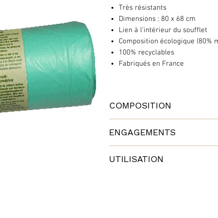
Très résistants
Dimensions : 80 x 68 cm
Lien à l’intérieur du soufflet
Composition écologique (80% m
100% recyclables
Fabriqués en France
COMPOSITION
80% polyéthylène végétal issu 
ENGAGEMENTS
20% polyéthylène de source fos
Ce nouveau bioplastique est au
UTILISATION
Réduction de l’émission de CO2
Afin d'éviter tout risque d'étou
Ne convient pas à l'emballage 
Attention ces sacs ne sont pas c
traitement des déchets ménage