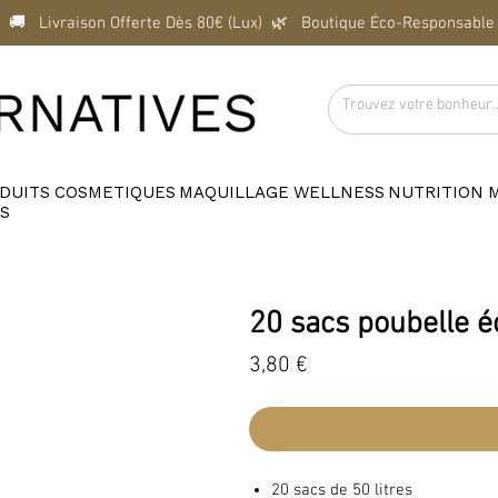
  🚚   Livraison Offerte Dès 80€ (Lux)  
DUITS
COSMETIQUES
MAQUILLAGE
WELLNESS
NUTRITION
S
20 sacs poubelle é
Prix
3,80 €
20 sacs de 50 litres