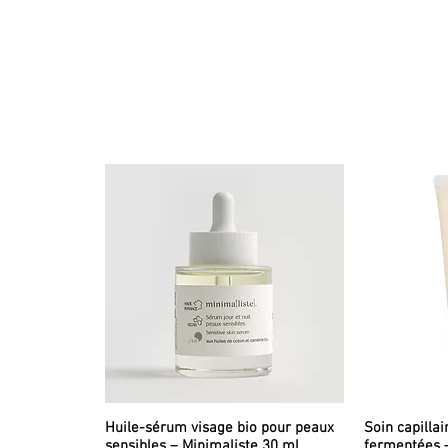
Huile-sérum visage bio pour peaux
Soin capillai
sensibles – Minimaliste 30 ml
fermentées 