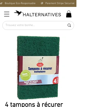
🌿   Boutique Éco-Responsable       🪙   Paiement Stripe Sécurisé        🚚   Livraison Offerte D
4 tampons à récurer