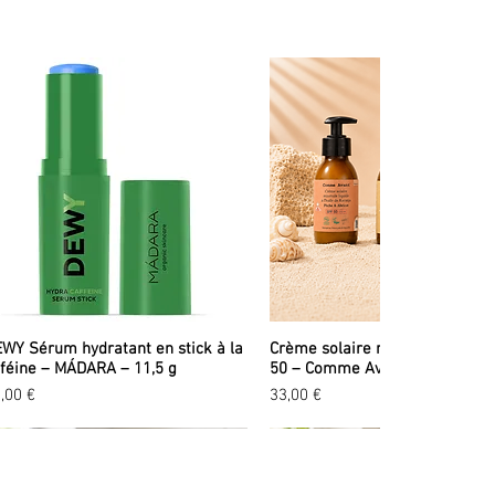
WY Sérum hydratant en stick à la
Crème solaire minérale liquid
féine – MÁDARA – 11,5 g
50 – Comme Avant – 90 ml
ix
Prix
,00 €
33,00 €