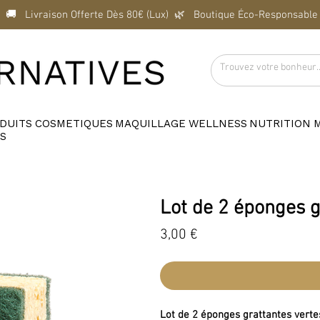
  🚚   Livraison Offerte Dès 80€ (Lux)  
DUITS
COSMETIQUES
MAQUILLAGE
WELLNESS
NUTRITION
S
Lot de 2 éponges g
Prix
3,00 €
Lot de 2 éponges grattantes verte