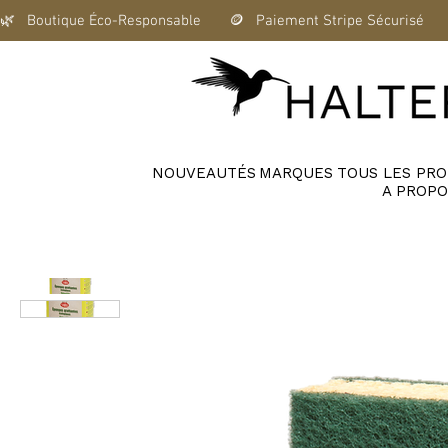
🌿   Boutique Éco-Responsable       🪙   Paiement Stripe Sécurisé      
NOUVEAUTÉS
MARQUES
TOUS LES PRO
A PROPO