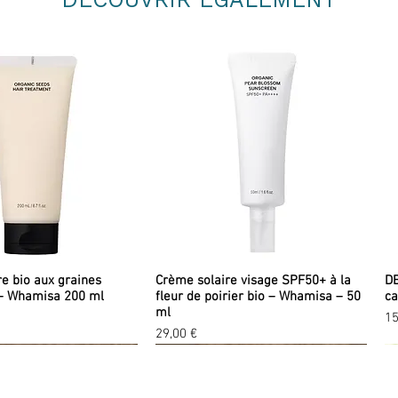
re bio aux graines
Crème solaire visage SPF50+ à la
DE
– Whamisa 200 ml
fleur de poirier bio – Whamisa – 50
ca
ml
Pr
15
Prix
29,00 €