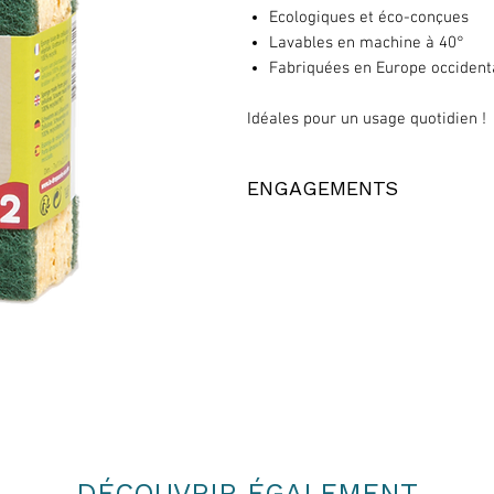
Ecologiques et éco-conçues
Lavables en machine à 40°
Fabriquées en Europe occident
Idéales pour un usage quotidien !
ENGAGEMENTS
Les grattoirs verts sont fabriq
La partie éponge est fabriquée 
Fabrication dans une usine e
de normes environnementales)
Bandeau en papier recyclé et 
certifié Imprim’vert.
Fabriqué en Europe occidentale
DÉCOUVRIR ÉGALEMENT