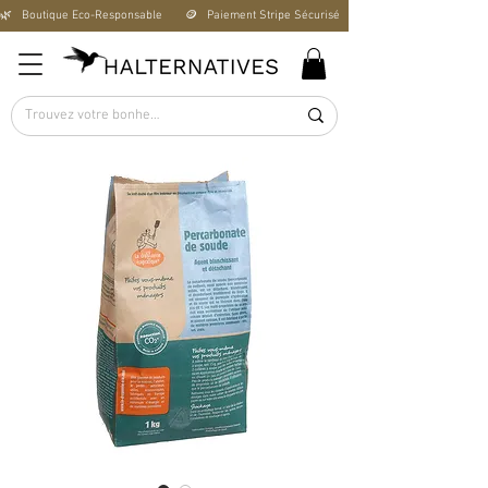
🌿   Boutique Éco-Responsable       🪙   Paiement Stripe Sécurisé        🚚   Livraison Offerte D