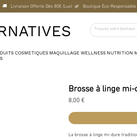
  🚚   Livraison Offerte Dès 80€ (Lux)  
DUITS
COSMETIQUES
MAQUILLAGE
WELLNESS
NUTRITION
S
Brosse à linge mi-
Prix
8,00 €
La brosse à linge mi-dure traditio