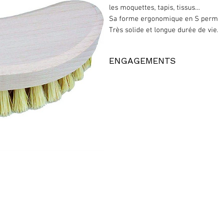
les moquettes, tapis, tissus…
Sa forme ergonomique en S permet
Très solide et longue durée de vie
ENGAGEMENTS
Cette brosse est fabriquée en fibre
Ceci signifie que le bois est 100%
Fabrication en Europe occidentale