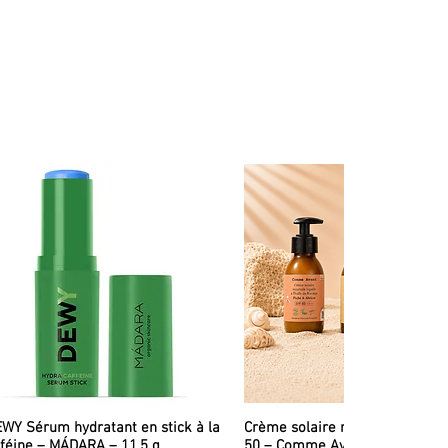
WY Sérum hydratant en stick à la
Crème solaire minérale liquid
féine – MÁDARA – 11,5 g
50 – Comme Avant – 90 ml