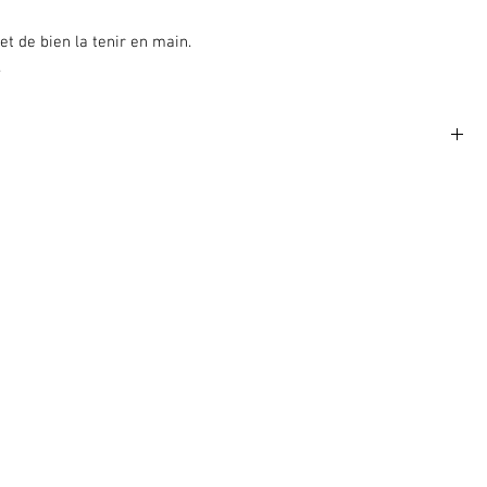
 de bien la tenir en main.
.
 végétale de sisal et hêtre certifié FSC®.
 issu de forêts gérées de façon durable.
.