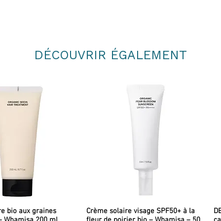
DÉCOUVRIR ÉGALEMENT
re bio aux graines
Crème solaire visage SPF50+ à la
DE
– Whamisa 200 ml
fleur de poirier bio – Whamisa – 50
ca