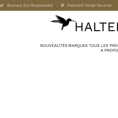
🌿   Boutique Éco-Responsable       🪙   Paiement Stripe Sécurisé      
NOUVEAUTÉS
MARQUES
TOUS LES PRO
A PROPO