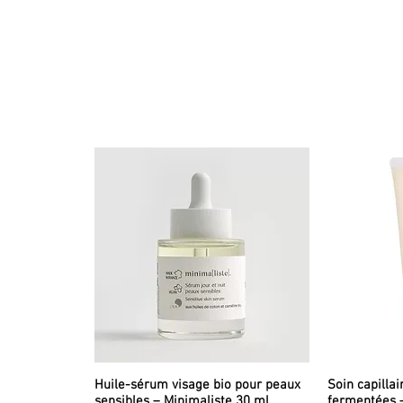
Huile-sérum visage bio pour peaux
Soin capillai
sensibles – Minimaliste 30 ml
fermentées 