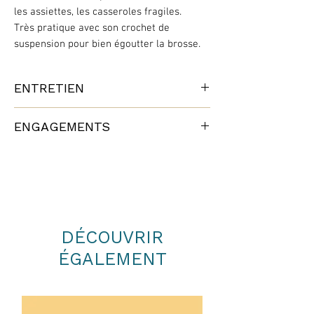
les assiettes, les casseroles fragiles.
Très pratique avec son crochet de
suspension pour bien égoutter la brosse.
ENTRETIEN
Protégez le bois de votre brosse tous
ENGAGEMENTS
les 6 mois avec une fine couche d’huile
lin.
Cette brosse est fabriquée en hêtre non
A suspendre pour faire sécher.
traité issu de forêts locales gérées
durablement (certifié FSC®).
La tête est remplaçable, inutile de
changer le manche.
Fabrication Europe occidentale.
DÉCOUVRIR
ÉGALEMENT