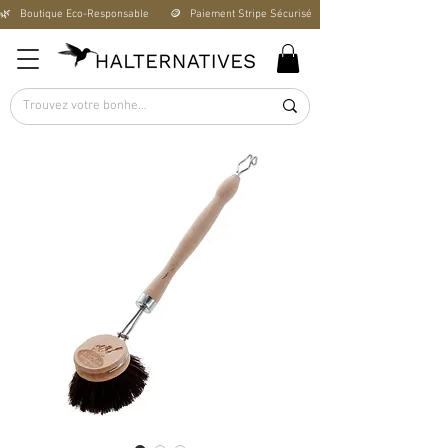
🌿   Boutique Éco-Responsable       🪙   Paiement Stripe Sécurisé        🚚   Livraison Offerte D