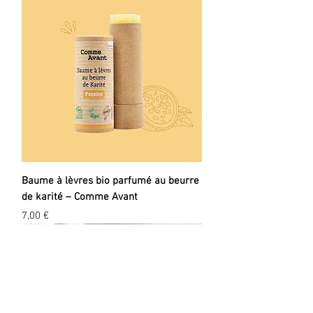
Baume à lèvres bio parfumé au beurre
de karité – Comme Avant
Prix
7,00 €
EXPLORER