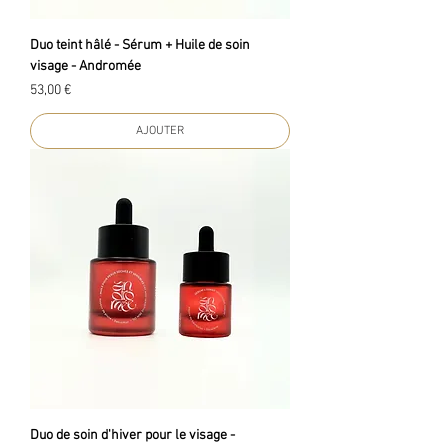
Duo teint hâlé - Sérum + Huile de soin
visage - Andromée
Prix
53,00 €
AJOUTER
Duo de soin d'hiver pour le visage -