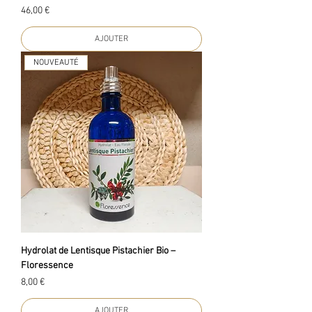
Prix
46,00 €
AJOUTER
NOUVEAUTÉ
Hydrolat de Lentisque Pistachier Bio –
Floressence
Prix
8,00 €
AJOUTER