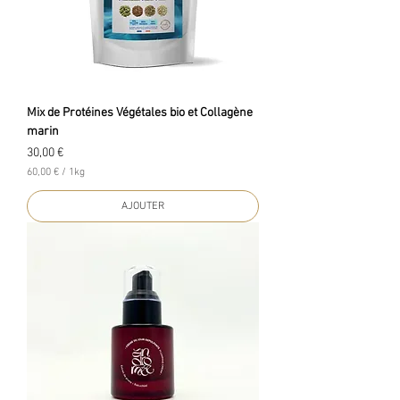
o
g
r
a
m
m
e
Mix de Protéines Végétales bio et Collagène
marin
Prix
30,00 €
60,00 €
/
1kg
6
0
AJOUTER
,
0
0
€
p
a
r
1
K
i
l
o
g
r