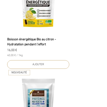
Boisson énergétique Bio au citron -
Hydratation pendant l'effort
Prix
16,00 €
40,00 €
/
1kg
4
0
AJOUTER
,
0
NOUVEAUTÉ
0
€
p
a
r
1
K
i
l