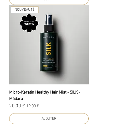
NOUVEAUTÉ
Micro-Keratin Healthy Hair Mist - SILK -
Mádara
20,00 €
Prix original
Prix promotionnel
19,00 €
AJOUTER