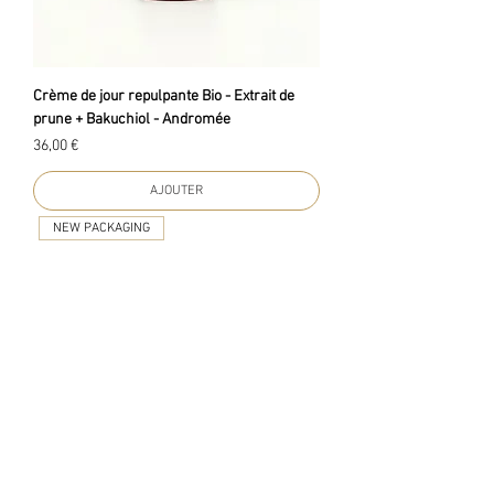
a
m
m
e
Crème de jour repulpante Bio - Extrait de
prune + Bakuchiol - Andromée
Prix
36,00 €
AJOUTER
NEW PACKAGING