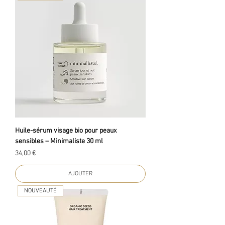
Huile-sérum visage bio pour peaux
sensibles – Minimaliste 30 ml
Prix
34,00 €
AJOUTER
NOUVEAUTÉ