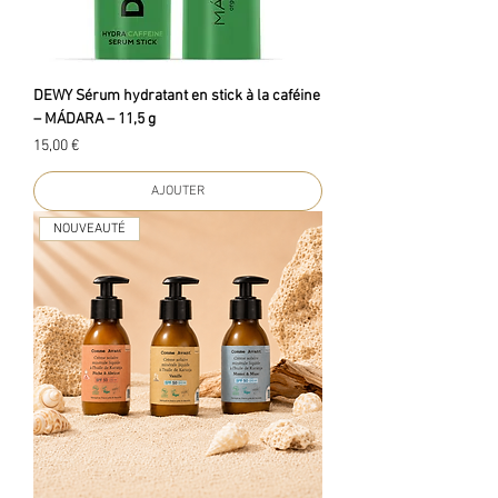
DEWY Sérum hydratant en stick à la caféine
– MÁDARA – 11,5 g
Prix
15,00 €
AJOUTER
NOUVEAUTÉ