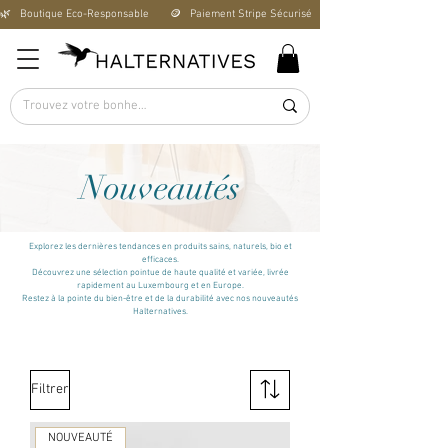
🌿   Boutique Éco-Responsable       🪙   Paiement Stripe Sécurisé        🚚   Livraison Offerte D
Nouveautés
Explorez les dernières tendances en produits sains, naturels, bio et
efficaces.
Découvrez une sélection pointue de haute qualité et variée, livrée
rapidement au Luxembourg et en Europe.
Restez à la pointe du bien-être et de la durabilité avec nos nouveautés
Halternatives.
Filtrer
NOUVEAUTÉ