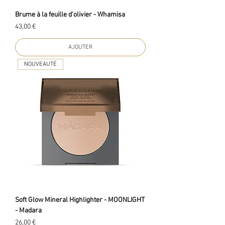
Brume à la feuille d'olivier - Whamisa
Prix
43,00 €
AJOUTER
NOUVEAUTÉ
Soft Glow Mineral Highlighter - MOONLIGHT
- Madara
Prix
26,00 €