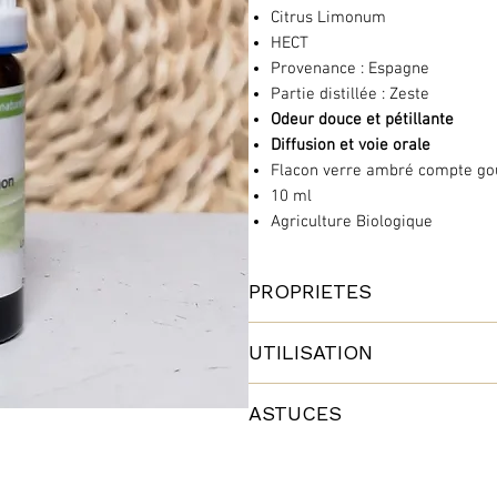
Citrus Limonum
HECT
Provenance : Espagne
Partie distillée : Zeste
Odeur douce et pétillante
Diffusion et voie orale
Flacon verre ambré compte go
10 ml
Agriculture Biologique
PROPRIETES
Stimulante
UTILISATION
Tonifiance
Antibactérienne
Fatigue
Circulatoire
ASTUCES
Désinfection
Digestive
Fragilité capillaires (cheveux e
Mal des transports
Nausée
Antiseptique
L'HE de Citron est réputée comme r
Atmosphérique