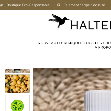
🌿   Boutique Éco-Responsable       🪙   Paiement Stripe Sécurisé      
NOUVEAUTÉS
MARQUES
TOUS LES PRO
A PROPO