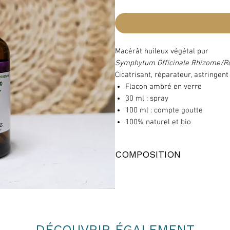
Macérât huileux végétal pur
Symphytum Officinale Rhizome/Ro
Cicatrisant, réparateur, astringent
Flacon ambré en verre
30 ml : spray
100 ml : compte goutte
100% naturel et bio
COMPOSITION
Symphytum Officinale Rhizome/Roo
100% naturel
100% bio
DÉCOUVRIR ÉGALEMENT