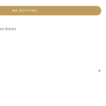
ME NOTIFIER
ot Extract
t Extract ; Helianthus Annuus Seed Oil