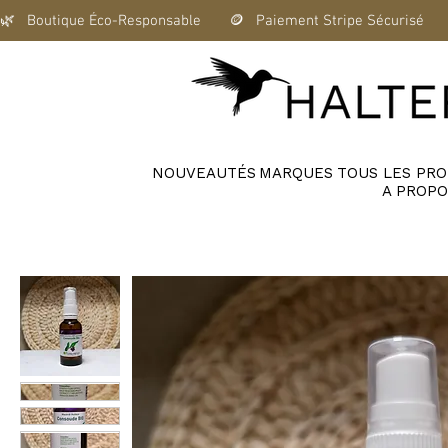
🌿   Boutique Éco-Responsable       🪙   Paiement Stripe Sécurisé      
NOUVEAUTÉS
MARQUES
TOUS LES PRO
A PROPO