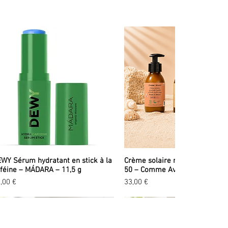
WY Sérum hydratant en stick à la
Crème solaire minérale liquid
féine – MÁDARA – 11,5 g
50 – Comme Avant – 90 ml
ix
Prix
,00 €
33,00 €