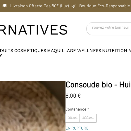
  🚚   Livraison Offerte Dès 80€ (Lux)  
DUITS
COSMETIQUES
MAQUILLAGE
WELLNESS
NUTRITION
S
Consoude bio - Hui
Prix
8,00 €
Contenance
*
30 ml
100 ml
EN RUPTURE