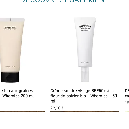
re bio aux graines
Crème solaire visage SPF50+ à la
DE
– Whamisa 200 ml
fleur de poirier bio – Whamisa – 50
ca
ml
Pr
15
Prix
29,00 €