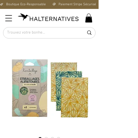
🌿   Boutique Éco-Responsable       🪙   Paiement Stripe Sécurisé        🚚   Livraison Offerte D