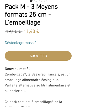
Pack M - 3 Moyens
formats 25 cm -
L'embeillage
Prix
Prix
 19,00 € 
11,40 €
original
promotionnel
Déstockage massif
AJOUTER
Nouveau motif !
L'embeillage®, le BeeWrap français, est un
emballage alimentaire écologique.
Parfaite alternative au film alimentaire et
au papier alu.
Ce pack contient 3 embeillage® de la