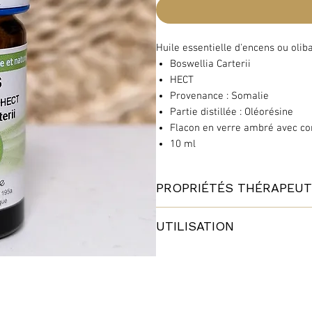
Huile essentielle d'encens ou olib
Boswellia Carterii
HECT
Provenance : Somalie
Partie distillée : Oléorésine
Flacon en verre ambré avec c
10 ml
PROPRIÉTÉS THÉRAPEUT
Anticatarrhale, expectorante +
UTILISATION
Cicatrisante ++
Antidépressive +++
Déconseillée durant les 3 premier
Stimulant immunitaire ++
Anticancéreux (en cours de rec
Le conseil du pro
L'huile d'encens est fabuleuse pour
Indications