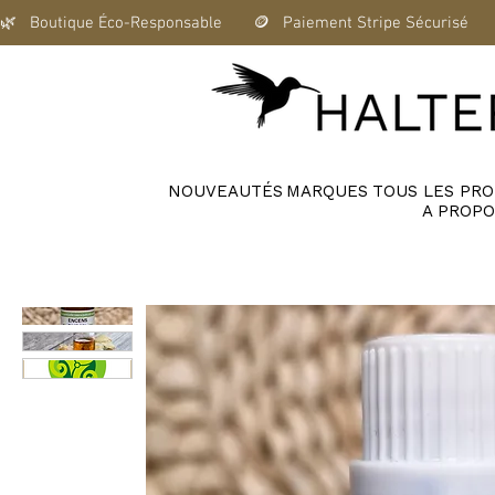
🌿   Boutique Éco-Responsable       🪙   Paiement Stripe Sécurisé      
NOUVEAUTÉS
MARQUES
TOUS LES PRO
A PROPO