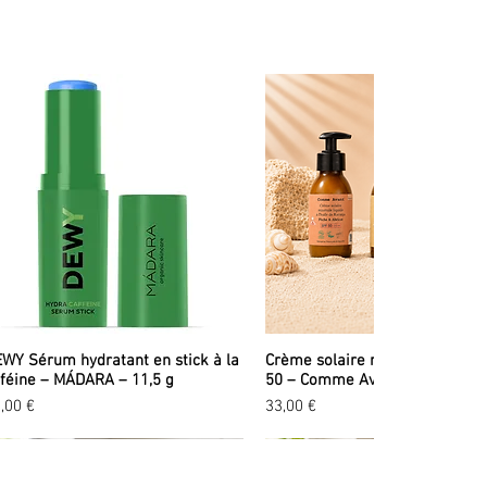
bois, allumez-le et déposez 3 à 4 gouttes d'HE d'encens pour
de l'esprit (comme dans les grands rites sacrés).
es
WY Sérum hydratant en stick à la
Crème solaire minérale liquid
féine – MÁDARA – 11,5 g
50 – Comme Avant – 90 ml
ix
Prix
,00 €
33,00 €