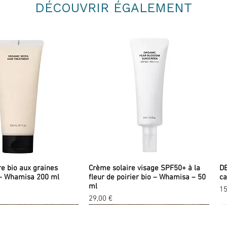
Prenez un morceau de charbon de 
DÉCOUVRIR ÉGALEMENT
Plaies, ulcères des jambes
profoter de son action élévatrice 
Sinusites, bronchites catarrhal
Dépression nerveuse, angoisse
Déficience immunitaire grave
re bio aux graines
Crème solaire visage SPF50+ à la
DE
– Whamisa 200 ml
fleur de poirier bio – Whamisa – 50
ca
ml
Pr
15
Prix
29,00 €