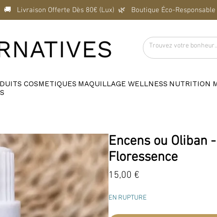
  🚚   Livraison Offerte Dès 80€ (Lux)  
DUITS
COSMETIQUES
MAQUILLAGE
WELLNESS
NUTRITION
S
Encens ou Oliban - 
Floressence
Prix
15,00 €
EN RUPTURE