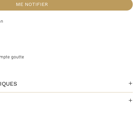
ME NOTIFIER
an
ompte goutte
IQUES
+
s mois de grossesse.
herche)
 accompagner vos méditations, la sophrologie, le travail sur soi...