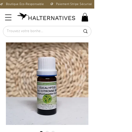
🌿   Boutique Éco-Responsable       🪙   Paiement Stripe Sécurisé        🚚   Livraison Offerte D