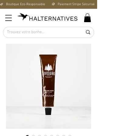
🌿   Boutique Éco-Responsable       🪙   Paiement Stripe Sécurisé        🚚   Livraison Offerte D