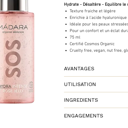
Hydrate - Désaltère - Equilibre le
Texture fraiche et légère
Enrichie à l'acide hyaluronique
Idéale pour les peaux stressée
Pour un confort et un éclat dur
75 ml
Certifié Cosmos Organic
Cruelty free, vegan, nut free, gl
AVANTAGES
​Hydratez et apaisez votre peau lo
UTILISATION
problèmes, grâce à ce soin hydrata
instantanément la peau et garanti
Appliquez matin et soir sur une pe
barrière protectrice naturelle de l
INGREDIENTS
ALOE BARBADENSIS (ALOE) LEAF J
Pour de meilleurs résultats, util
ENGAGEMENTS
PENTYLENE GLYCOL ; BUTYLENE GL
HYDRATATION.
Résultat :
AROMA ; HYDROLYZED GLYCOSAMIN
Ce produit est fabriqué dans l'usin