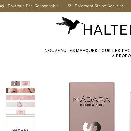
🌿   Boutique Éco-Responsable       🪙   Paiement Stripe Sécurisé      
NOUVEAUTÉS
MARQUES
TOUS LES PRO
A PROPO