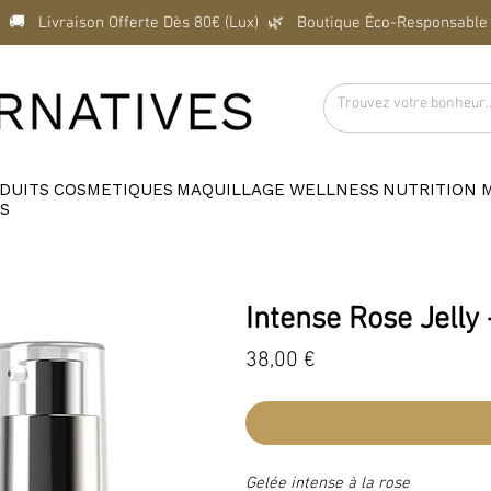
  🚚   Livraison Offerte Dès 80€ (Lux)  
DUITS
COSMETIQUES
MAQUILLAGE
WELLNESS
NUTRITION
S
Intense Rose Jell
Prix
38,00 €
Gelée intense à la rose