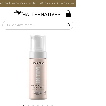
🌿   Boutique Éco-Responsable       🪙   Paiement Stripe Sécurisé        🚚   Livraison Offerte D