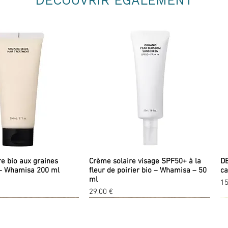
DÉCOUVRIR ÉGALEMENT
re bio aux graines
Crème solaire visage SPF50+ à la
DE
– Whamisa 200 ml
fleur de poirier bio – Whamisa – 50
ca
ml
Pr
15
Prix
29,00 €