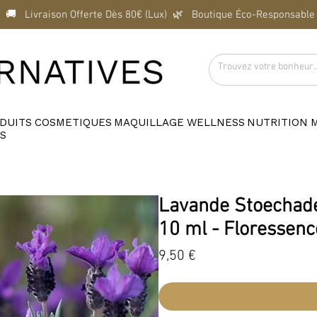
  🚚   Livraison Offerte Dès 80€ (Lux)  
DUITS
COSMETIQUES
MAQUILLAGE
WELLNESS
NUTRITION
S
Lavande Stoechade -
10 ml - Floressenc
Prix
9,50 €