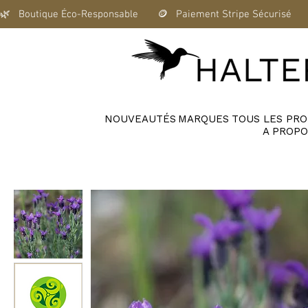
🌿   Boutique Éco-Responsable       🪙   Paiement Stripe Sécurisé      
NOUVEAUTÉS
MARQUES
TOUS LES PRO
A PROPO