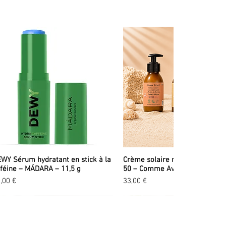
WY Sérum hydratant en stick à la
Crème solaire minérale liquid
féine – MÁDARA – 11,5 g
50 – Comme Avant – 90 ml
ix
Prix
,00 €
33,00 €