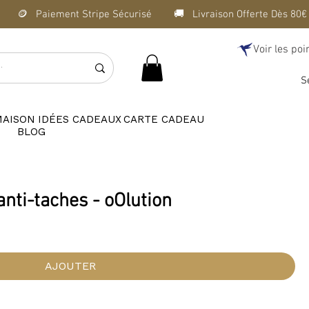
Voir les poi
S
MAISON
IDÉES CADEAUX
CARTE CADEAU
BLOG
anti-taches - oOlution
AJOUTER