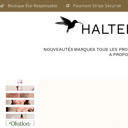
🌿   Boutique Éco-Responsable       🪙   Paiement Stripe Sécurisé      
NOUVEAUTÉS
MARQUES
TOUS LES PRO
A PROPO