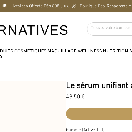
  🚚   Livraison Offerte Dès 80€ (Lux)  
DUITS
COSMETIQUES
MAQUILLAGE
WELLNESS
NUTRITION
S
Le sérum unifiant 
Prix
48,50 €
Gamme [Active-Lift]