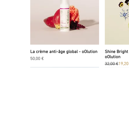
La crème anti-âge global - oOlution
Shine Bright
oOlution
Prix
50,00 €
Prix original
Prix promoti
32,00 €
19,20
EXPLORER
LA
A propos
Tou
Valeurs
No
Marques
Pr