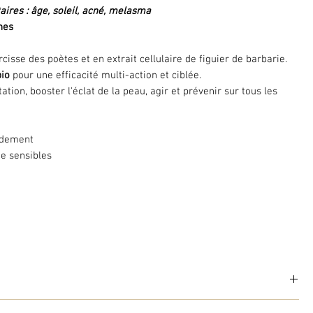
aires : âge, soleil, acné, melasma
ches
cisse des poètes et en extrait cellulaire de figuier de barbarie.
bio
pour une efficacité multi-action et ciblée.
tion, booster l'éclat de la peau, agir et prévenir sur tous les
pidement
me sensibles
otanicum
enrichi en extrait de Narcisse des poètes et en extrait