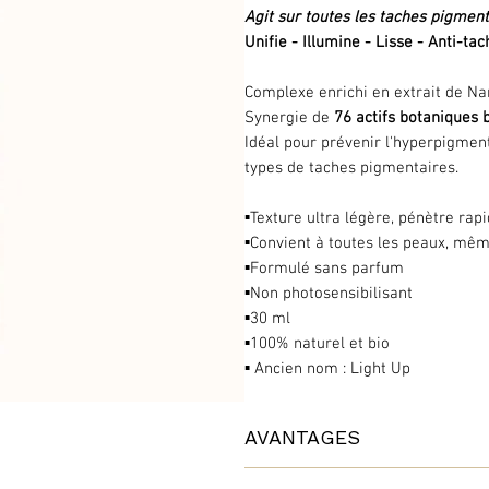
Agit sur toutes les taches pigment
Unifie - Illumine - Lisse - Anti-ta
Complexe enrichi en extrait de Nar
Synergie de
76 actifs botaniques 
Idéal pour prévenir l'hyperpigmenta
types de taches pigmentaires.
▪️Texture ultra légère, pénètre ra
▪️Convient à toutes les peaux, mê
▪️Formulé sans parfum
▪️Non photosensibilisant
▪️30 ml
▪️100% naturel et bio
▪️ Ancien nom : Light Up
AVANTAGES
Doté du
Complexe Bio-Synergie B