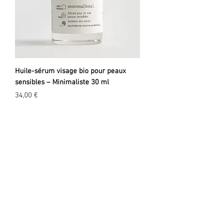
Huile-sérum visage bio pour peaux
sensibles – Minimaliste 30 ml
Prix
34,00 €
EXPLORER
A propos
Valeurs
Marques
Events
Blog