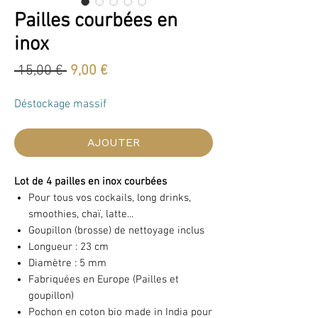
Pailles courbées en
inox
Prix
Prix
 15,00 € 
9,00 €
original
promotionnel
Déstockage massif
AJOUTER
Lot de 4 pailles en inox courbées
Pour tous vos cockails, long drinks,
smoothies, chaï, latte...
Goupillon (brosse) de nettoyage inclus
Longueur : 23 cm
Diamètre : 5 mm
Fabriquées en Europe (Pailles et
goupillon)
Pochon en coton bio made in India pour