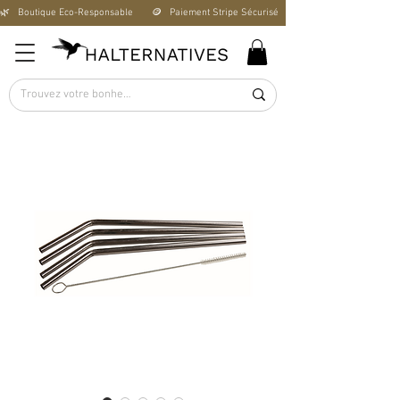
🌿   Boutique Éco-Responsable       🪙   Paiement Stripe Sécurisé        🚚   Livraison Offerte D