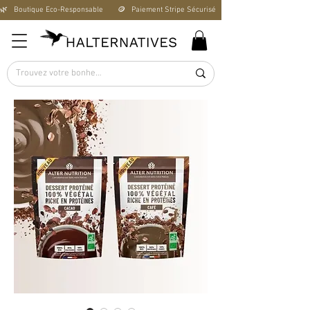
🌿   Boutique Éco-Responsable       🪙   Paiement Stripe Sécurisé        🚚   Livraison Offerte D