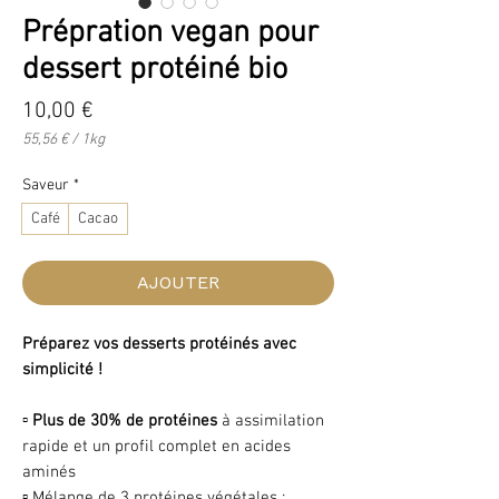
Prépration vegan pour
dessert protéiné bio
Prix
10,00 €
55,56 €
/
1kg
55,56 €
pour
Saveur
*
1
Kilogramme
Café
Cacao
AJOUTER
Préparez vos desserts protéinés avec
simplicité !
▫️ Plus de 30% de protéines
à assimilation
rapide et un profil complet en acides
aminés
▫️ Mélange de 3 protéines végétales :