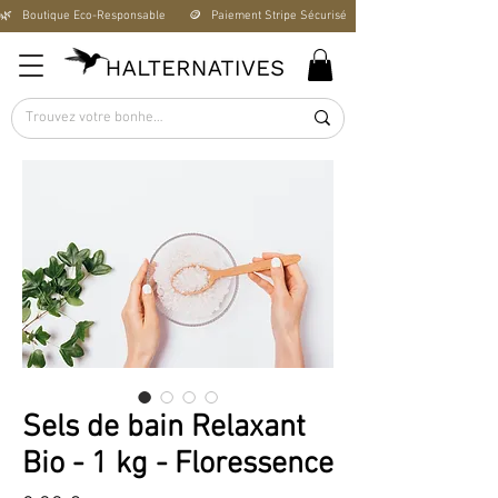
🌿   Boutique Éco-Responsable       🪙   Paiement Stripe Sécurisé        🚚   Livraison Offerte D
Sels de bain Relaxant
Bio - 1 kg - Floressence