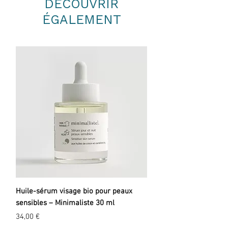
DÉCOUVRIR
Ylang-Ylang
ÉGALEMENT
Huile-sérum visage bio pour peaux
sensibles – Minimaliste 30 ml
Prix
34,00 €