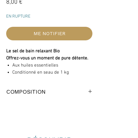
Prix
8,00 €
EN RUPTURE
ME NOTIFIER
Le sel de bain relaxant Bio
Offrez-vous un moment de pure détente.
Aux huiles essentielles
Conditionné en seau de 1 kg
COMPOSITION
Huiles essentielles 100% bio :
Orange douce
Citron
Mandarine
Pamplemousse
Petit grain bigarade