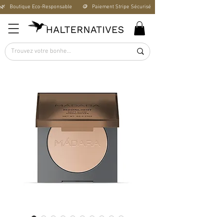
🌿   Boutique Éco-Responsable       🪙   Paiement Stripe Sécurisé        🚚   Livraison Offerte D