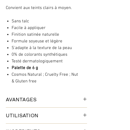
Convient aux teints clairs à moyen.
Sans talc
Facile à appliquer
Finition satinée naturelle
Formule soyeuse et légère
S'adapte à la texture de la peau
0% de colorants synthétiques
Testé dermatologiquement
Palette de 6 g
Cosmos Natural ; Cruelty Free ; Nut
& Gluten free
AVANTAGES
L’éclat de la peau sous la lumière de la
UTILISATION
pleine lune est unique… mais ce soin s’en
approche merveilleusement.
Appliquez sur les points de lumière du