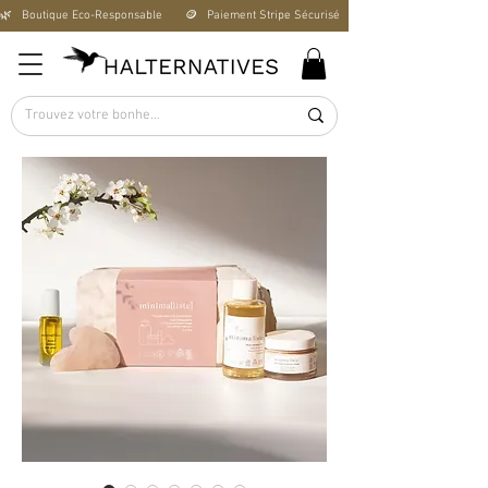
🌿   Boutique Éco-Responsable       🪙   Paiement Stripe Sécurisé        🚚   Livraison Offerte D