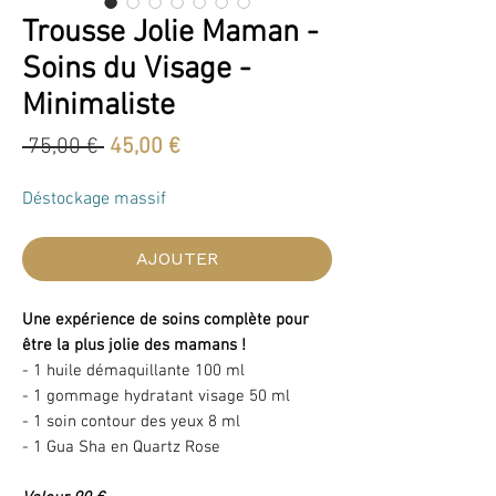
Trousse Jolie Maman -
Soins du Visage -
Minimaliste
Prix
Prix
 75,00 € 
45,00 €
original
promotionnel
Déstockage massif
AJOUTER
Une expérience de soins complète pour
être la plus jolie des mamans !
- 1 huile démaquillante 100 ml
- 1 gommage hydratant visage 50 ml
- 1 soin contour des yeux 8 ml
- 1 Gua Sha en Quartz Rose