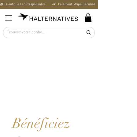
🌿   Boutique Éco-Responsable       🪙   Paiement Stripe Sécurisé        🚚   Livraison Offerte D
Bénéficiez