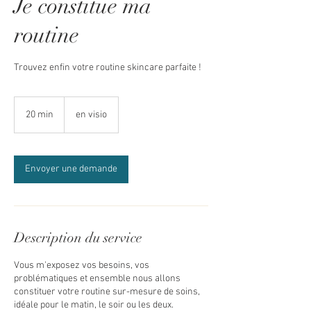
Je constitue ma
routine
Trouvez enfin votre routine skincare parfaite !
20 min
2
en visio
0
m
i
n
Envoyer une demande
Description du service
Vous m'exposez vos besoins, vos
problématiques et ensemble nous allons
constituer votre routine sur-mesure de soins,
idéale pour le matin, le soir ou les deux.