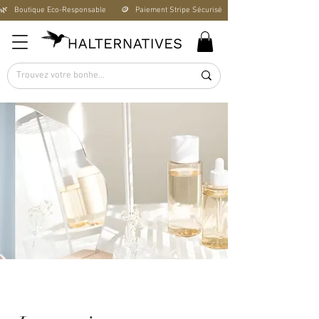
🌿   Boutique Éco-Responsable       🪙   Paiement Stripe Sécurisé        🚚   Livraison Offerte D