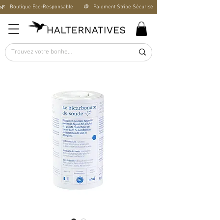
🌿   Boutique Éco-Responsable       🪙   Paiement Stripe Sécurisé        🚚   Livraison Offerte D