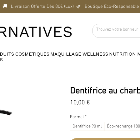
  🚚   Livraison Offerte Dès 80€ (Lux)  
DUITS
COSMETIQUES
MAQUILLAGE
WELLNESS
NUTRITION
S
Dentifrice au char
Prix
10,00 €
Format
*
Dentifrice 90 ml
Éco-recharge 180