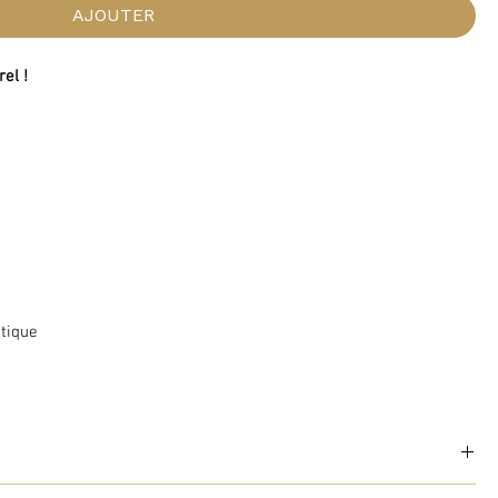
AJOUTER
rel !
étique
r vos dents