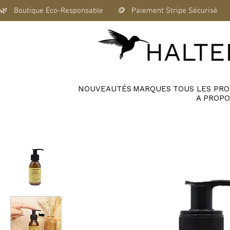
🌿   Boutique Éco-Responsable       🪙   Paiement Stripe Sécurisé      
NOUVEAUTÉS
MARQUES
TOUS LES PRO
A PROPO