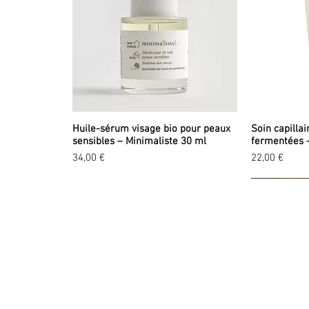
Huile-sérum visage bio pour peaux
Soin capillai
sensibles – Minimaliste 30 ml
fermentées 
Prix
Prix
34,00 €
22,00 €
EXPLORER
LA
A propos
Tou
Valeurs
No