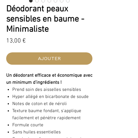
Déodorant peaux
sensibles en baume -
Minimaliste
Prix
13,00 €
AJOUTER
Un déodorant efficace et économique avec
un minimum d’ingrédients !
Prend soin des aisselles sensibles
Hyper allégé en bicarbonate de soude
Notes de coton et de néroli
Texture baume fondant, s'applique
facilement et pénètre rapidement
Formule courte
Sans huiles essentielles