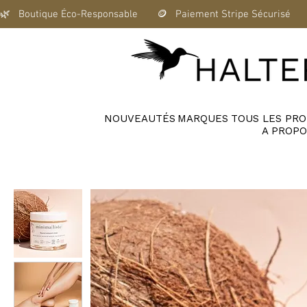
🌿   Boutique Éco-Responsable       🪙   Paiement Stripe Sécurisé      
NOUVEAUTÉS
MARQUES
TOUS LES PRO
A PROPO