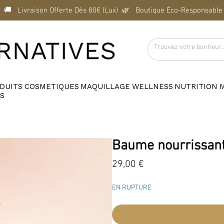
  🚚   Livraison Offerte Dès 80€ (Lux)  
DUITS
COSMETIQUES
MAQUILLAGE
WELLNESS
NUTRITION
S
Baume nourrissant
Prix
29,00 €
EN RUPTURE