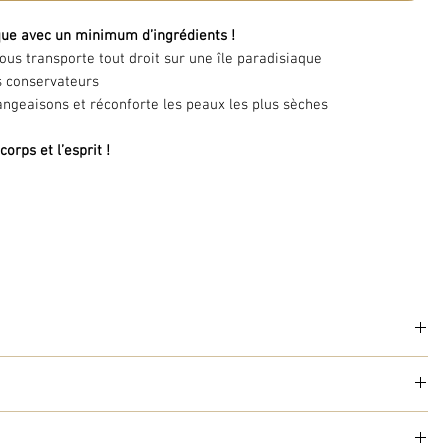
ue avec un minimum d’ingrédients !
us transporte tout droit sur une île paradisiaque
s conservateurs
ngeaisons et réconforte les peaux les plus sèches
orps et l’esprit !
une douce pommade
nourrissante
et
hydratante
aux notes
ur de frangipanier, qui vous enveloppe dans un véritable cocon
sante et protectrice, l’huile de noix de coco aide la peau à lutter
 et aux tiraillements
, donnez à votre peau sèche ou très sèche
t réparatrice et lissante, elle régénère les peaux dénutries, les