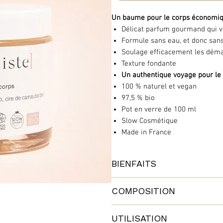
Un baume pour le corps économiq
Délicat parfum gourmand qui vo
Formule sans eau, et donc san
Soulage efficacement les déma
Texture fondante
Un authentique voyage pour le c
100 % naturel et vegan
97,5 % bio
Pot en verre de 100 ml
Slow Cosmétique
Made in France
BIENFAITS
Ce Baume Hydratant Corps est 
COMPOSITION
chaleureuses et gourmandes de fle
réconfortant
.
Huile de noix de coco bio
: nourris
Dites
au revoir aux démangeaisons
UTILISATION
contre la déshydratation. Égalemen