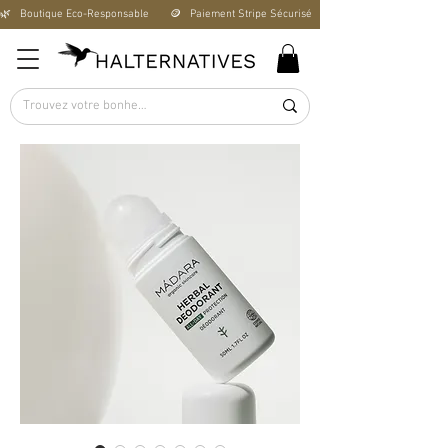
🌿   Boutique Éco-Responsable       🪙   Paiement Stripe Sécurisé        🚚   Livraison Offerte D