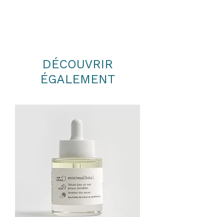
SESASUM INDICUM DESODORISED OIL*,
HELIANTHUS ANNUUS SEED OIL*, PRUNUS
ARMENIACA KERNEL OIL*, CANNABIS
SATIVA SEED OIL*, MELALEUCA
QUINQUENERVIA OIL*, CUPRESSUS
SEMPERVIRENS LEAF OIL*, CEDRUS
DÉCOUVRIR
ATLANTICA BARK OIL*
ÉGALEMENT
*Certifié bio