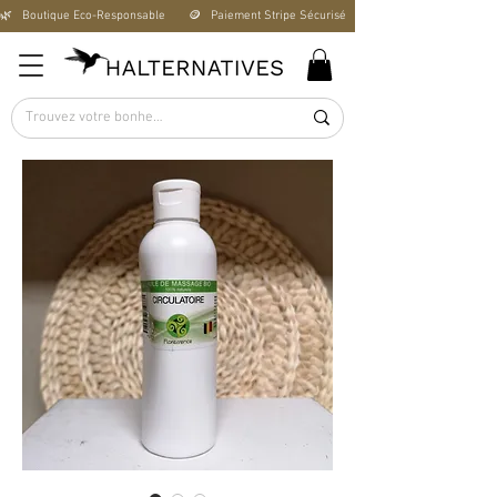
🌿   Boutique Éco-Responsable       🪙   Paiement Stripe Sécurisé        🚚   Livraison Offerte D