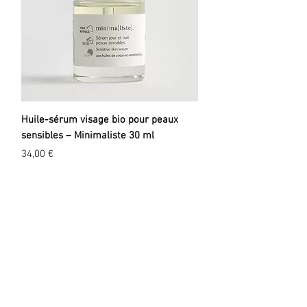
Huile-sérum visage bio pour peaux
sensibles – Minimaliste 30 ml
Prix
34,00 €
EXPLORER
A propos
Valeurs
Marques
Events