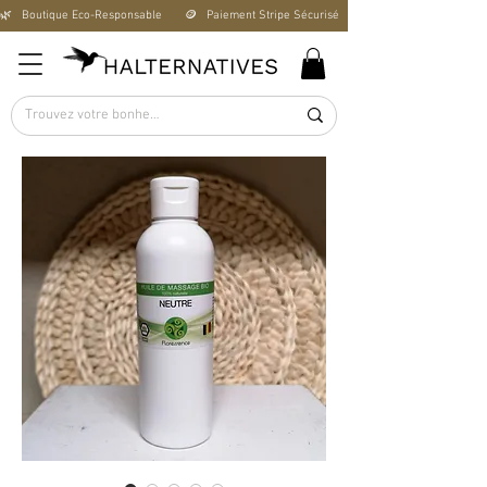
🌿   Boutique Éco-Responsable       🪙   Paiement Stripe Sécurisé        🚚   Livraison Offerte D