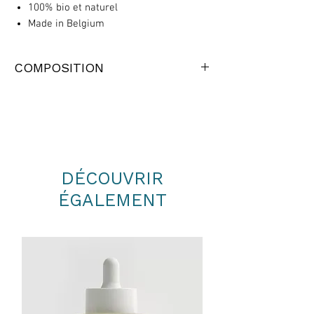
100% bio et naturel
Made in Belgium
COMPOSITION
SESASUM INDICUM DESODORISED OIL*,
HELIANTHUS ANNUUS SEED OIL*, PRUNUS
ARMENIACA KERNEL OIL*, CANNABIS
SATIVA SEED OIL*.
*Certifié bio
DÉCOUVRIR
ÉGALEMENT