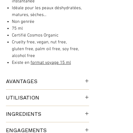
instantanée
Idéale pour les peaux déshydratées,
matures, sèches...
Non genrée
75 ml
Certifié Cosmos Organic
Cruelty free, vegan, nut free,
gluten free, palm oil free, soy free,
alcohol free
Existe en
format voyage 15 ml
AVANTAGES
Laissez tomber l'anti-âge. Découvrez une
UTILISATION
toute nouvelle expérience.
Age Pro est une gamme de soins
Peut remplacer la crème (si peau pas trop
développée par des experts pour les
INGREDIENTS
sèche) ou être utilisé comme sérum sous
peaux matures, sèches et fatiguées. Nées
la crème de jour et de nuit (si peau très
de la recherche cellulaire avancée et de
AQUA ; GLYCERIN** ; BETULA ALBA (BIRCH)
sèche).
ENGAGEMENTS
l'expertise en soins de la peau de
JUICE* ; PENTYLENE GLYCOL ; SODIUM PCA