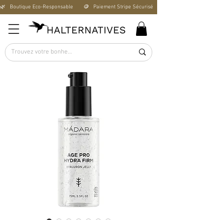
🌿   Boutique Éco-Responsable       🪙   Paiement Stripe Sécurisé        🚚   Livraison Offerte D