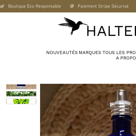
🌿   Boutique Éco-Responsable       🪙   Paiement Stripe Sécurisé      
NOUVEAUTÉS
MARQUES
TOUS LES PRO
A PROPO