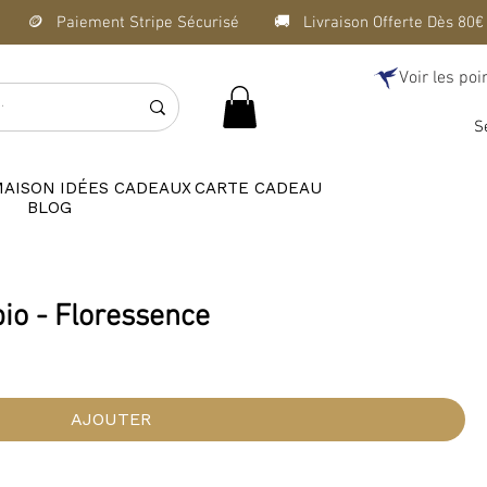
Voir les poi
S
MAISON
IDÉES CADEAUX
CARTE CADEAU
BLOG
bio - Floressence
AJOUTER