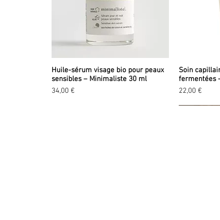
Huile-sérum visage bio pour peaux
Soin capillai
sensibles – Minimaliste 30 ml
fermentées 
Prix
Prix
34,00 €
22,00 €
EXPLORER
LA
A propos
Tou
Valeurs
No
Marques
Pr
Events
Id