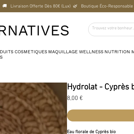
  🚚   Livraison Offerte Dès 80€ (Lux)  
DUITS
COSMETIQUES
MAQUILLAGE
WELLNESS
NUTRITION
S
Hydrolat - Cyprès 
Prix
8,00 €
Eau florale de Cyprès bio