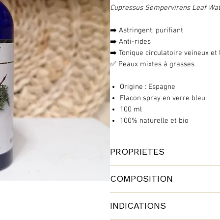
Cupressus Sempervirens Leaf Wa
➡️ Astringent, purifiant
➡️ Anti-rides
➡️ Tonique circulatoire veineux et
✅ Peaux mixtes à grasses
Origine : Espagne
Flacon spray en verre bleu
100 ml
100% naturelle et bio
PROPRIETES
L'hydrolat de cyprès régule la pro
COMPOSITION
également une action purifiante po
Cupressus Sempervirens Leaf Wa
✅ Astringent, il resserre les pores
INDICATIONS
✅ Purifiant et équilibrant.
100% naturel