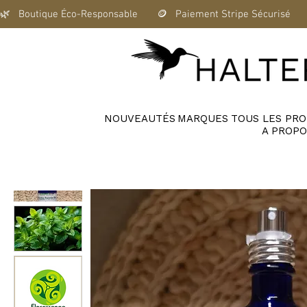
🌿   Boutique Éco-Responsable       🪙   Paiement Stripe Sécurisé      
NOUVEAUTÉS
MARQUES
TOUS LES PRO
A PROPO