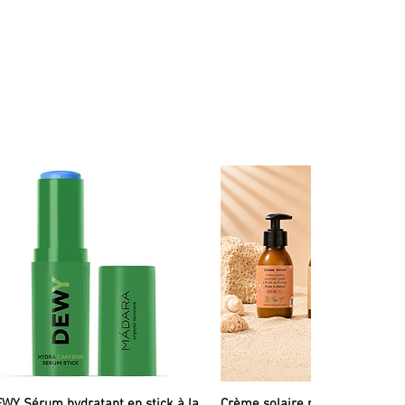
néiques
aise les coups de soleil, le feu du rasoir
la peau
ulation veineuse et lymphatique. Il permet de soulager les jambes
riasis
o-émotionnelles
bacée, piquante
lant au niveau de la microcirculation, antiviral : couperose, acné
 de l'HE : monoterpénols
diffuse, peau terne et mal irriguée, démangeaisons, urticaire.
x : varices, jambes lourdes.
excessive, bouffées de chaleur.
n difficile, troubles métaboliques, difficulté de concentration,
anque d'appétit, mal des transports.
s démangeaisons : zona, herpès, varicelle, piqures d'insectes,
WY Sérum hydratant en stick à la
Crème solaire minérale liquid