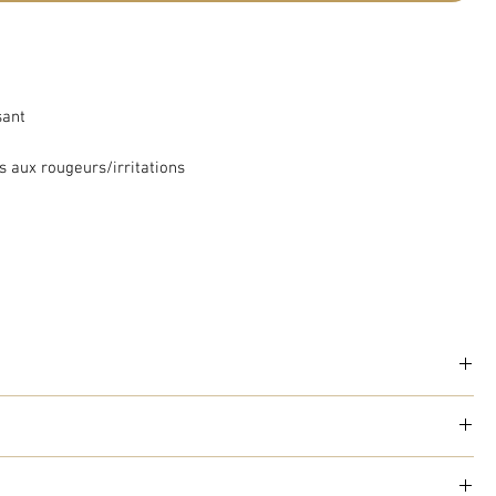
sant
s aux rougeurs/irritations
ntes de l'hydrolat de menthe poivrée soulage toutes les petites
ressant pour gérer les bouffées de chaleur.