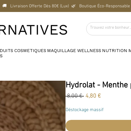
  🚚   Livraison Offerte Dès 80€ (Lux)  
DUITS
COSMETIQUES
MAQUILLAGE
WELLNESS
NUTRITION
S
Hydrolat - Menthe 
Prix
Prix
 8,00 € 
4,80 €
original
promotionn
Déstockage massif