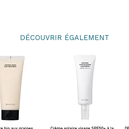
✅ Purifie les peaux grasses et ac
100% naturel
✅ Raffraichissant et calmant, il ap
Coups de soleil, inconforts de 
100% bio
✅ Circulatoire, il stimule la circ
Démangeaisons, urticaires, pso
lourdes ou les hémorroïdes.
Sensation de jambes lourdes
Famille : lamiacées
DÉCOUVRIR ÉGALEMENT
Partie distillée : plante entière
Propriétés énergétiques et psych
Indications thérapeutiques
Goût : frais, mentholé
...
Senteur : mentholée, fraiche, her
✅ Astringent, rafraichissant, stimu
Composants majoritaires selon GC
enflammée, feu du rasoir, rougeur 
Sources
:
-
✅ Stimulant lymphatique et veineu
Floressence.
- Hydrolathérapie
, Lydia Bosson.
Sources
:
✅ Raffraichissant : transpiration 
-
Floressence.
- Hydrolathérapie
, Lydia Bosson.
✅ Stimulant pancréatique : digestio
manque de motivation, nausées, m
✅ Anti-viral, antalgique, apaise le
migraine, entorse.
re bio aux graines
Crème solaire visage SPF50+ à la
DE