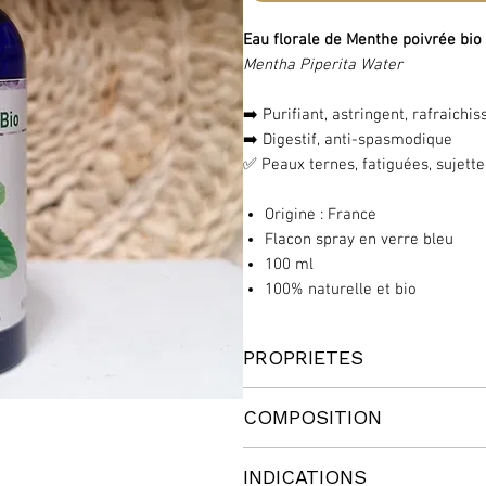
Eau florale de Menthe poivrée bio
Mentha Piperita Water
➡️ Purifiant, astringent, rafraichis
➡️ Digestif, anti-spasmodique
✅ Peaux ternes, fatiguées, sujette
Origine : France
Flacon spray en verre bleu
100 ml
100% naturelle et bio
PROPRIETES
Les propriétés digestives et calma
COMPOSITION
douleurs du quotidien. Il est inté
Mentha Piperita Water
INDICATIONS