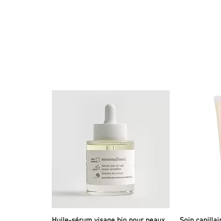
Huile-sérum visage bio pour peaux
Soin capillai