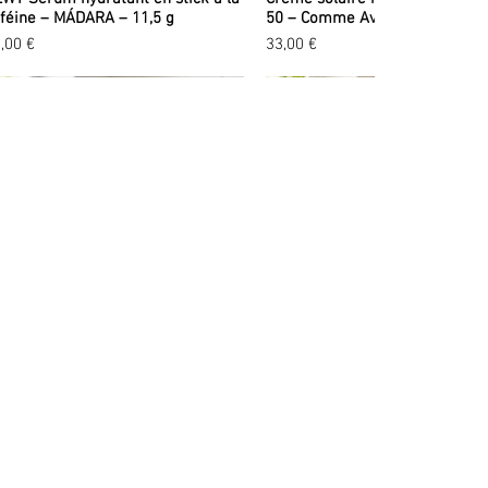
féine – MÁDARA – 11,5 g
50 – Comme Avant – 90 ml
ix
Prix
,00 €
33,00 €
LES PROFESSIONNELS
Devenir revendeur
Page B2B
Cadeaux RSE compliant
Consultation B2B
Réserver une masterclass
ft Glow Foundation SPF15 - 5 ml
porisateur en verre transparent
Semi-Matte Peptide Foundation
Flacon spray en verre transpar
Catalogue de cognacs
SKIN EQUAL - Mádara
chargeable – 500 ml
ml - SKINONYM - Mádara
rechargeable – 100 ml
ix original
ix
Prix promotionnel
Prix original
Prix
Prix promotionnel
,00 €
90 €
6,00 €
10,00 €
4,40 €
6,00 €
Nouvelle entité spiritueux :