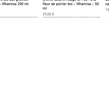
– Whamisa 200 ml
fleur de poirier bio – Whamisa – 50
ca
ml
Pr
15
Prix
29,00 €
Contre-indications
Aucune.
Sources
:
 BOUTIQUE
SERVICES EN LIGNE
-
Floressence.
- Hydrolathérapie
, Lydia Bosson.
s les produits
Je constitue ma routine
uveautés
Guide gratuit
omotions
Les bonnes adresses
ées cadeaux
Livraisons et retours
smétiques
Le programme de fidélité
eral Powder - #1 Fair -
eux de Calendula bio -
Soft Silk Mineral Powder - #0
Huile d'Argan bio - 100 ml -
So
Va
quillage
 Mádara
ressence
Translucent - AIR EQUAL - Mádara
Floressence
- 
re
 promotionnel
 promotionnel
Prix original
Prix original
Prix promotionnel
Prix promotionnel
Pr
Pr
rition
0 €
€
30,00 €
22,00 €
18,00 €
13,20 €
10
9,
ugies
llness