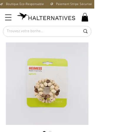
🌿   Boutique Éco-Responsable       🪙   Paiement Stripe Sécurisé        🚚   Livraison Offerte D