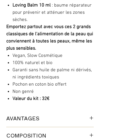
Loving Balm 10 ml
: baume réparateur
pour prévenir et atténuer les zones
sèches.
Emportez partout avec vous ces 2 grands
classiques de l'alimentation de la peau qui
conviennent à toutes les peaux, même les
plus sensibles.
Vegan, Slow Cosmétique
100% naturel et bio
Garanti sans huile de palme ni dérivés,
ni ingrédients toxiques
Pochon en coton bio offert
Non genré
Valeur du kit : 32€
AVANTAGES
Whole Again - Crème nourrissante bio
COMPOSITION
Nourrit - Apaise - Répare - Protège