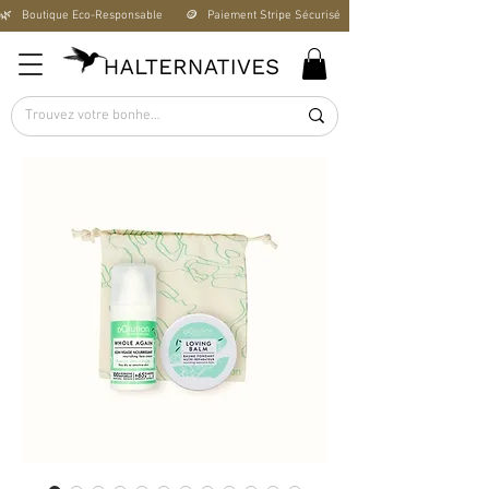
🌿   Boutique Éco-Responsable       🪙   Paiement Stripe Sécurisé        🚚   Livraison Offerte D