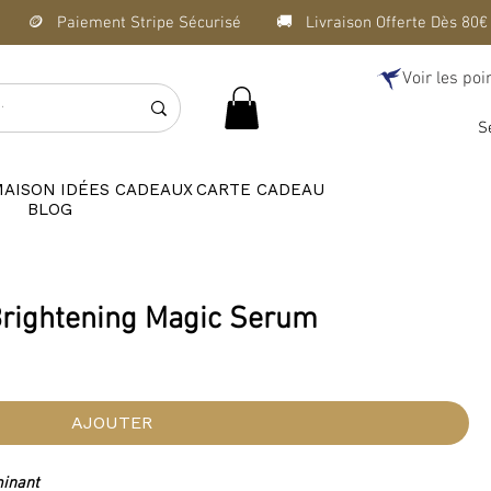
Voir les poi
S
MAISON
IDÉES CADEAUX
CARTE CADEAU
BLOG
Brightening Magic Serum
AJOUTER
minant