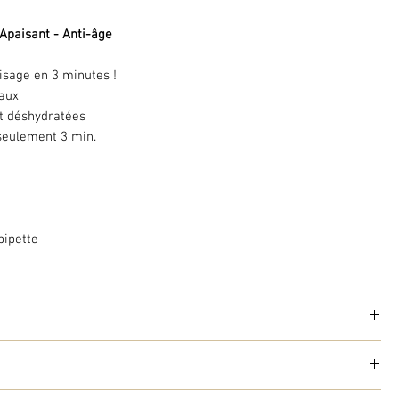
 Apaisant - Anti-âge
visage en 3 minutes !
eaux
et déshydratées
seulement 3 min.
pipette
ré de pouvoirs hydratant et anti-ride
e d'Amérique latine, possède de nombreux bienfaits anti-âge grâce