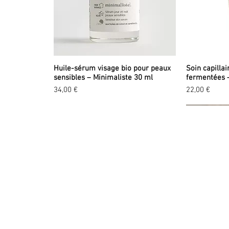
Huile-sérum visage bio pour peaux
Soin capillai
sensibles – Minimaliste 30 ml
fermentées 
Prix
Prix
34,00 €
22,00 €
EXPLORER
LA
A propos
Tou
Valeurs
No
Marques
Pr
Events
Id