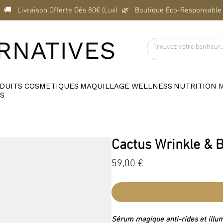
  🚚   Livraison Offerte Dès 80€ (Lux)  
DUITS
COSMETIQUES
MAQUILLAGE
WELLNESS
NUTRITION
S
Cactus Wrinkle & 
Prix
59,00 €
Sérum magique anti-rides et illu