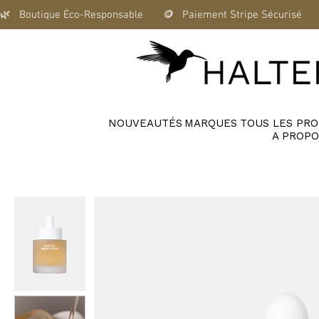
🌿   Boutique Éco-Responsable       🪙   Paiement Stripe Sécurisé      
NOUVEAUTÉS
MARQUES
TOUS LES PRO
A PROPO