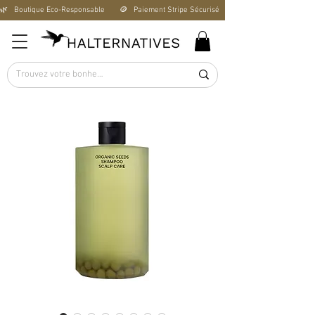
🌿   Boutique Éco-Responsable       🪙   Paiement Stripe Sécurisé        🚚   Livraison Offerte D