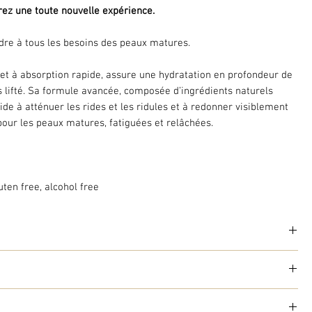
rez une toute nouvelle expérience.
dre à tous les besoins des peaux matures.
 et à absorption rapide, assure une hydratation en profondeur de
s lifté. Sa formule avancée, composée d’ingrédients naturels
aide à atténuer les rides et les ridules et à redonner visiblement
 pour les peaux matures, fatiguées et relâchées.
uten free, alcohol free
rez une toute nouvelle expérience.
éveloppée par des experts pour les peaux matures, sèches et
llulaire avancée et de l'expertise en soins de la peau de MÁDARA,
e cou et le décolleté, préalablement nettoyés.
ées tirent parti d'une composition unique des actifs les plus