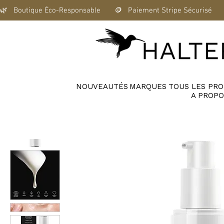
🌿   Boutique Éco-Responsable       🪙   Paiement Stripe Sécurisé      
NOUVEAUTÉS
MARQUES
TOUS LES PRO
A PROPO