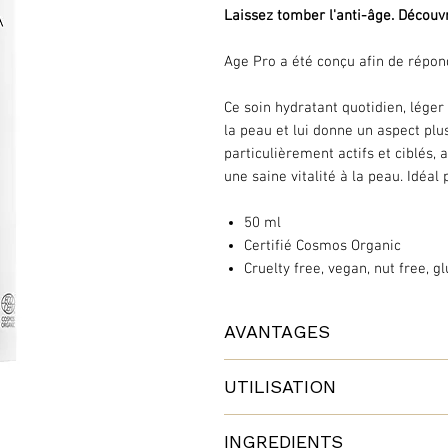
Laissez tomber l'anti-âge. Découv
Age Pro a été conçu afin de répon
Ce soin hydratant quotidien, léger
la peau et lui donne un aspect plu
particulièrement actifs et ciblés, 
une saine vitalité à la peau. Idéal
50 ml
Certifié Cosmos Organic
Cruelty free, vegan, nut free, gl
AVANTAGES
Laissez tomber l'anti-âge. Découv
UTILISATION
Age Pro est une gamme de soins d
fatiguées. Nées de la recherche ce
Appliquez le matin sur le visage, l
les formules ultra précises et cibl
INGREDIENTS