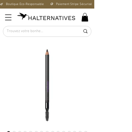
🌿   Boutique Éco-Responsable       🪙   Paiement Stripe Sécurisé        🚚   Livraison Offerte D