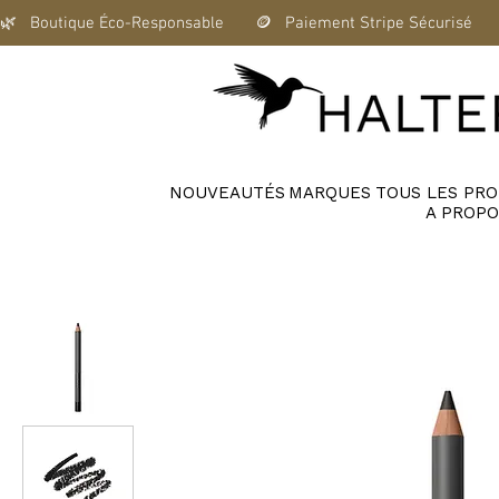
🌿   Boutique Éco-Responsable       🪙   Paiement Stripe Sécurisé      
NOUVEAUTÉS
MARQUES
TOUS LES PRO
A PROPO