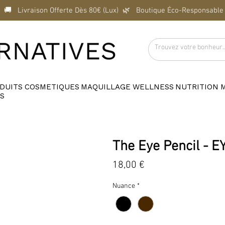
  🚚   Livraison Offerte Dès 80€ (Lux)  
DUITS
COSMETIQUES
MAQUILLAGE
WELLNESS
NUTRITION
S
The Eye Pencil - E
Prix
18,00 €
Nuance
*