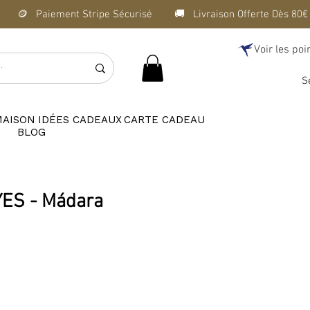
Voir les poi
S
MAISON
IDÉES CADEAUX
CARTE CADEAU
BLOG
YES - Mádara