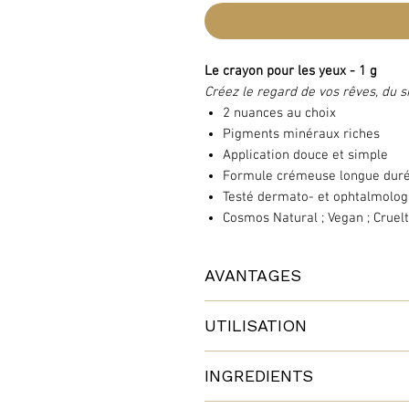
Le crayon pour les yeux - 1 g
Créez le regard de vos rêves, du s
2 nuances au choix
Pigments minéraux riches
Application douce et simple
Formule crémeuse longue dur
Testé dermato- et ophtalmolo
Cosmos Natural ; Vegan ; Cruelt
AVANTAGES
Formulé exclusivement à partir de
UTILISATION
COSMOS garantit une couleur inten
tous les effets que vous souhaitez
- Appliquez-le près de la ligne des 
INGREDIENTS
- Appliquez-le directement sur la 
Il s'applique facilement et sans t
- Appliquez-le sur les paupières p