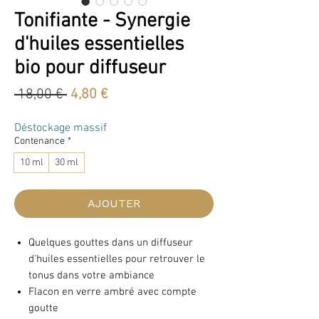
Tonifiante - Synergie
d'huiles essentielles
bio pour diffuseur
Prix
Prix
 18,00 € 
4,80 €
original
promotionnel
Déstockage massif
Contenance
*
10 ml
30 ml
AJOUTER
Quelques gouttes dans un diffuseur
d'huiles essentielles pour retrouver le
tonus dans votre ambiance
Flacon en verre ambré avec compte
goutte