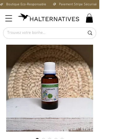
🌿   Boutique Éco-Responsable       🪙   Paiement Stripe Sécurisé        🚚   Livraison Offerte D