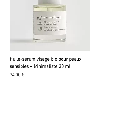
Huile-sérum visage bio pour peaux
sensibles – Minimaliste 30 ml
Prix
34,00 €
EXPLORER
A propos
Valeurs
Marques