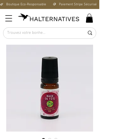
🌿   Boutique Éco-Responsable       🪙   Paiement Stripe Sécurisé        🚚   Livraison Offerte D