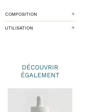
COMPOSITION
Macérât huileux d'Arnica bio
UTILISATION
HV de Sésame désodorisée bio
HE de Menthe poivrée bio
Dès que la sensation de douleur se fait
HE de Lavande vraie bio
sentir, masser les tempes avec le roll-on
HE de Ravintsara bio
en évitant les yeux
HE d'Eucalyptus citronné bio
Répéter si nécessaire
DÉCOUVRIR
ÉGALEMENT